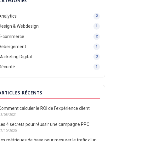
CATÉGORIES
Analytics
2
Design & Webdesign
1
E-commerce
2
Hébergement
1
Marketing Digital
3
Sécurité
1
ARTICLES RÉCENTS
Comment calculer le ROI de l'expérience client
23/08/2021
Les 4 secrets pour réussir une campagne PPC
27/10/2020
Les métriques de base pour mesurer le trafic d'un