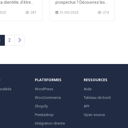
sa clientèle, d'être
prospectus ? Découvrez les
ours sur 7 et de
meilleurs sites proposant des
2020
287
01/05/2020
274
des offres ciblées à
photos et vidéos libres de
s et tout cela à un
droits et entièrement
t.
gratuites.
1
2
E
PLATEFORMES
RESSOURCES
nalités
WordPress
Aide
WooCommerce
Tableau de bord
Shopify
API
Prestashop
Open source
Intégration directe