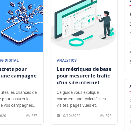
G DIGITAL
ANALYTICS
ecrets pour
Les métriques de base
r une campagne
pour mesurer le trafic
d'un site internet
outes les chances de
Ce guide vous explique
é pour assurer la
comment sont calculés les
 de vos campagnes
visites, pages vues et
nt par clic.
visiteurs uniques.
2020
287
10/10/2020
292