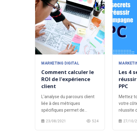
MARKETING DIGITAL
MARKETIN
Comment calculer le
Les 4 s
ROI de l'expérience
réussi
client
PPC
L'analyse du parcours client
Mettez t
liée à des métriques
votre côt
spécifiques permet de
réussite
calculer le retour sur
de paieme
23/08/2021
524
27/10/
investissement de
l'expérience client.