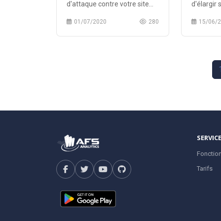
d'attaque contre votre site
d'élargir 
internet hébergé sur un
ouvert 7 j
01/07/2020
280
15/06/
serveur Linux.
proposer 
ses client
coût rédui
SERVIC
Fonction
Tarifs