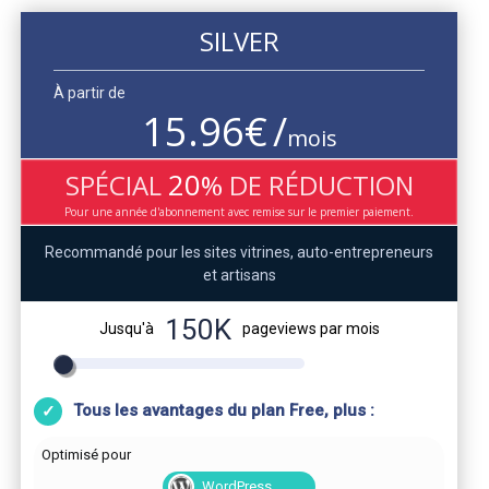
SILVER
À partir de
15.96
€
/
mois
20
SPÉCIAL
%
DE RÉDUCTION
Pour une année d'abonnement avec remise sur le premier paiement.
Recommandé pour les sites vitrines, auto-entrepreneurs
et artisans
150K
Jusqu'à
pageviews par mois
Tous les avantages du plan Free, plus :
Optimisé pour
WordPress