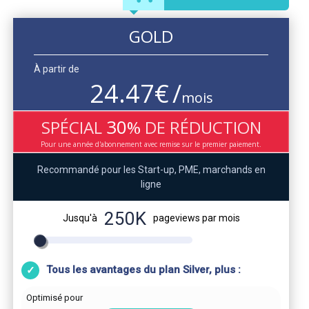
GOLD
À partir de
24.47
€
/
mois
30
SPÉCIAL
%
DE RÉDUCTION
Pour une année d'abonnement avec remise sur le premier paiement.
Recommandé pour les Start-up, PME, marchands en
ligne
250K
Jusqu'à
pageviews par mois
Tous les avantages du plan Silver, plus :
Optimisé pour