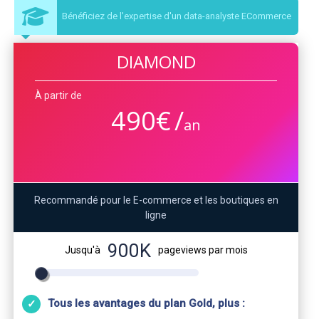
Bénéficiez de l'expertise d'un data-analyste ECommerce
DIAMOND
À partir de
490
€
/
an
Recommandé pour le E-commerce et les boutiques en
ligne
900K
Jusqu'à
pageviews par mois
Tous les avantages du plan Gold, plus :