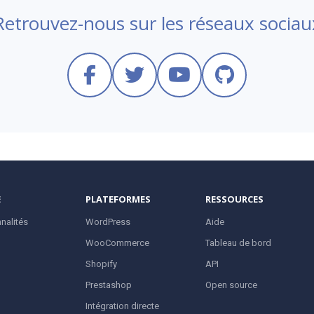
Retrouvez-nous sur les réseaux sociau
E
PLATEFORMES
RESSOURCES
nalités
WordPress
Aide
WooCommerce
Tableau de bord
Shopify
API
Prestashop
Open source
Intégration directe